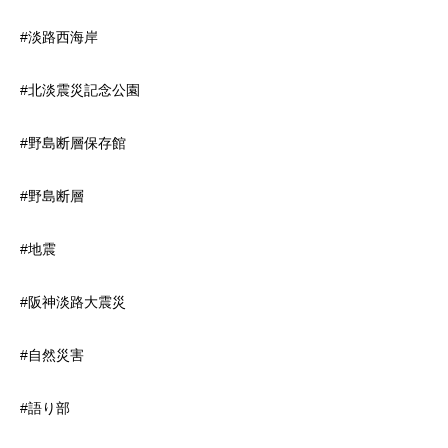
#淡路西海岸
#北淡震災記念公園
#野島断層保存館
#野島断層
#地震
#阪神淡路大震災
#自然災害
#語り部