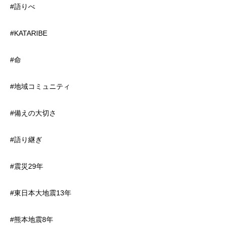
#語りべ
#KATARIBE
#命
#地域コミュニティ
#備えの大切さ
#語り継ぎ
#震災29年
#東日本大地震13年
#熊本地震8年