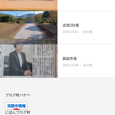
志筑2往復
2023.10.31
未分類
新副市長
2023.10.06
未分類
ブログ村バナー
にほんブログ村