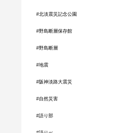
#北淡震災記念公園
#野島断層保存館
#野島断層
#地震
#阪神淡路大震災
#自然災害
#語り部
#語りべ