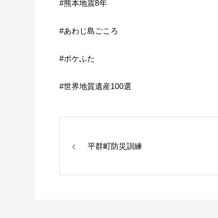
#熊本地震8年
#あわじ島ごころ
#ポケふた
#世界地質遺産100選
平群町防災訓練