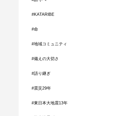
#KATARIBE
#命
#地域コミュニティ
#備えの大切さ
#語り継ぎ
#震災29年
#東日本大地震13年