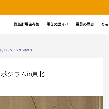
園
野島断層保存館
震災の語りべ
震災の歴史
Ｑ＆
語り部シンポジウムin東北
ポジウムin東北