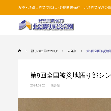
阪神・淡路大震災で現れた野島断層保存｜北淡震災記念公
語りべ社長のブログ
未分類
第9回全国被災地
第9回全国被災地語り部シン
2024.02.26
未分類