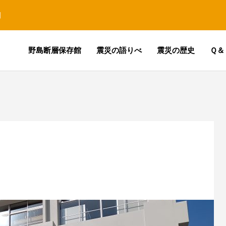
園
野島断層保存館
震災の語りべ
震災の歴史
Ｑ＆