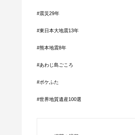
#震災29年
#東日本大地震13年
#熊本地震8年
#あわじ島ごころ
#ポケふた
#世界地質遺産100選