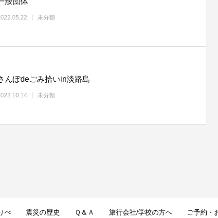
一般団体
2022.05.22
未分類
さんぽdeごみ拾いin淡路島
2023.10.14
未分類
りべ
震災の歴史
Ｑ＆Ａ
旅行会社/学校の方へ
ご予約・