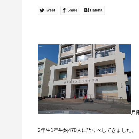
Tweet
Share
Hatena
兵
2年生1年生約470人に語りべしてきました。