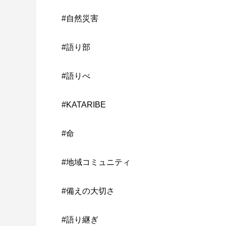
#自然災害
#語り部
#語りべ
#KATARIBE
#命
#地域コミュニティ
#備えの大切さ
#語り継ぎ