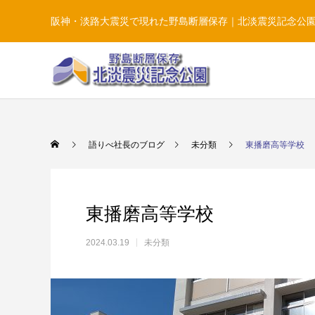
阪神・淡路大震災で現れた野島断層保存｜北淡震災記念公
語りべ社長のブログ
未分類
東播磨高等学校
東播磨高等学校
2024.03.19
未分類