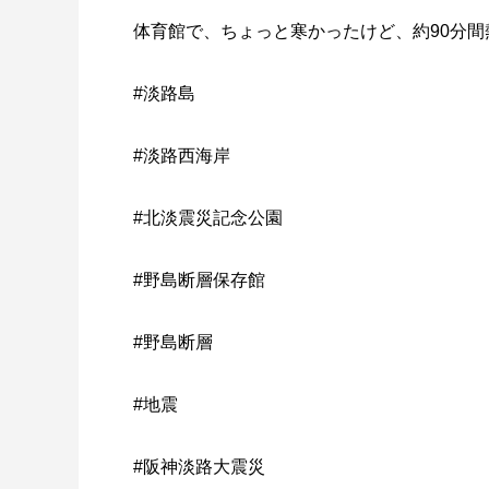
体育館で、ちょっと寒かったけど、約90分
#淡路島
#淡路西海岸
#北淡震災記念公園
#野島断層保存館
#野島断層
#地震
#阪神淡路大震災