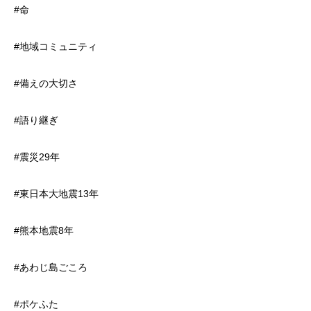
#命
#地域コミュニティ
#備えの大切さ
#語り継ぎ
#震災29年
#東日本大地震13年
#熊本地震8年
#あわじ島ごころ
#ポケふた