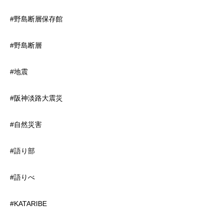
#野島断層保存館
#野島断層
#地震
#阪神淡路大震災
#自然災害
#語り部
#語りべ
#KATARIBE