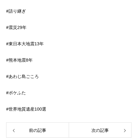
#語り継ぎ
#震災29年
#東日本大地震13年
#熊本地震8年
#あわじ島ごころ
#ポケふた
#世界地質遺産100選
前の記事
次の記事