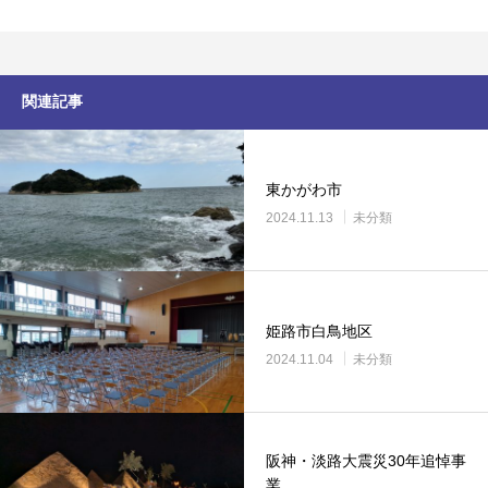
関連記事
東かがわ市
2024.11.13
未分類
姫路市白鳥地区
2024.11.04
未分類
阪神・淡路大震災30年追悼事
業