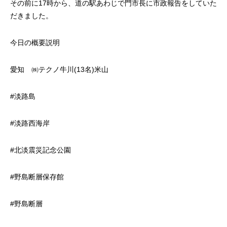
その前に17時から、道の駅あわじで門市長に市政報告をしていた
だきました。
今日の概要説明
愛知 ㈱テクノ牛川(13名)米山
#淡路島
#淡路西海岸
#北淡震災記念公園
#野島断層保存館
#野島断層