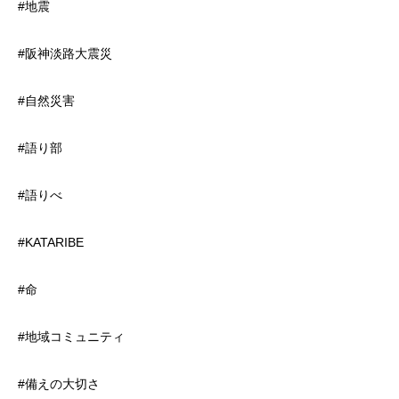
#地震
#阪神淡路大震災
#自然災害
#語り部
#語りべ
#KATARIBE
#命
#地域コミュニティ
#備えの大切さ