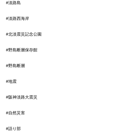
#淡路島
#淡路西海岸
#北淡震災記念公園
#野島断層保存館
#野島断層
#地震
#阪神淡路大震災
#自然災害
#語り部