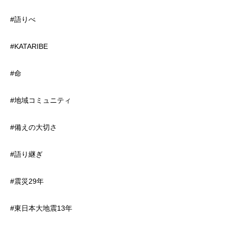
#語りべ
#KATARIBE
#命
#地域コミュニティ
#備えの大切さ
#語り継ぎ
#震災29年
#東日本大地震13年