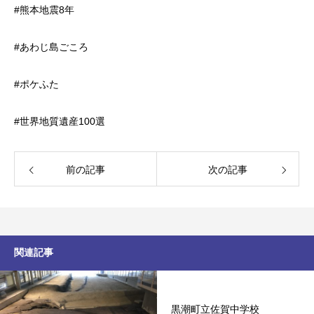
#熊本地震8年
#あわじ島ごころ
#ポケふた
#世界地質遺産100選
前の記事
次の記事
関連記事
黒潮町立佐賀中学校