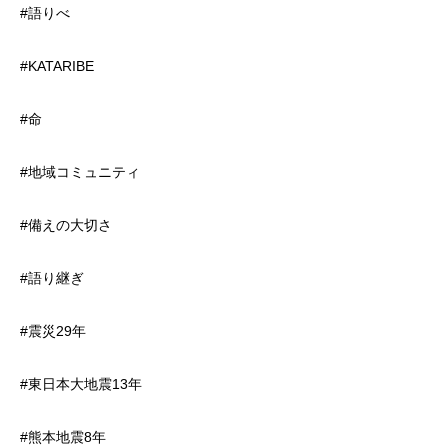
#語りべ
#KATARIBE
#命
#地域コミュニティ
#備えの大切さ
#語り継ぎ
#震災29年
#東日本大地震13年
#熊本地震8年