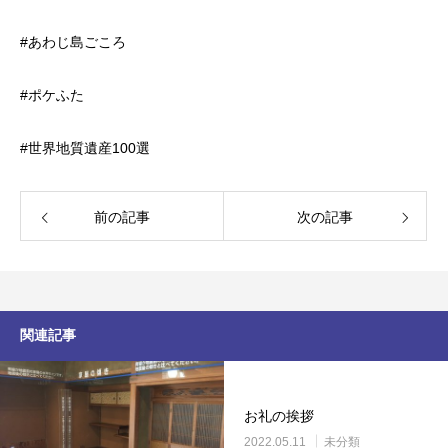
#あわじ島ごころ
#ポケふた
#世界地質遺産100選
前の記事
次の記事
関連記事
お礼の挨拶
2022.05.11
未分類