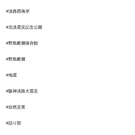
#淡路西海岸
#北淡震災記念公園
#野島断層保存館
#野島断層
#地震
#阪神淡路大震災
#自然災害
#語り部