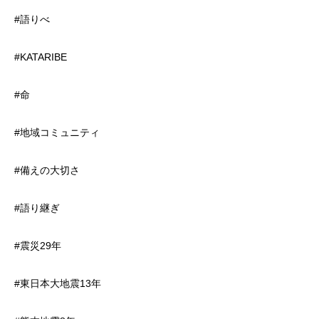
#語りべ
#KATARIBE
#命
#地域コミュニティ
#備えの大切さ
#語り継ぎ
#震災29年
#東日本大地震13年