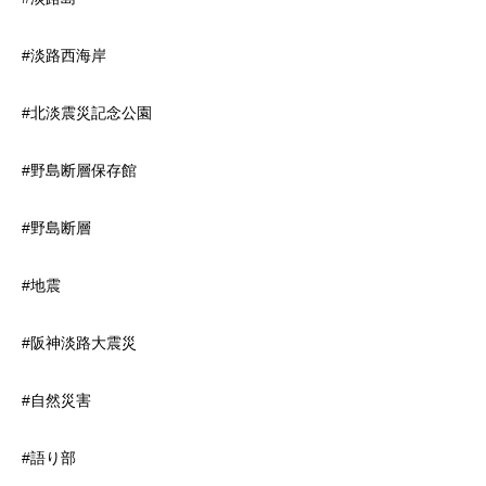
#淡路西海岸
#北淡震災記念公園
#野島断層保存館
#野島断層
#地震
#阪神淡路大震災
#自然災害
#語り部