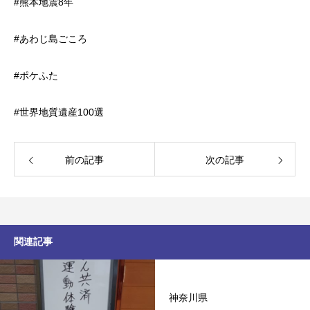
#熊本地震8年
#あわじ島ごころ
#ポケふた
#世界地質遺産100選
前の記事
次の記事
関連記事
神奈川県