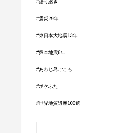
#語り継ぎ
#震災29年
#東日本大地震13年
#熊本地震8年
#あわじ島ごころ
#ポケふた
#世界地質遺産100選