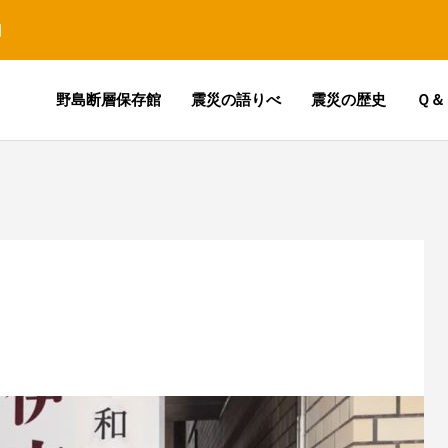
園
野島断層保存館
震災の語りべ
震災の歴史
Ｑ＆