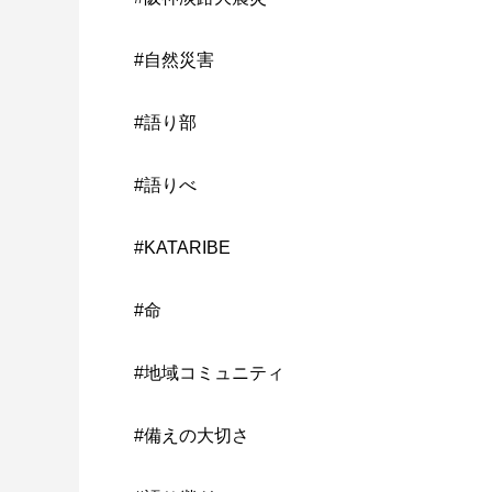
#自然災害
#語り部
#語りべ
#KATARIBE
#命
#地域コミュニティ
#備えの大切さ