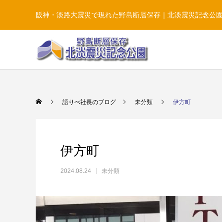
阪神・淡路大震災で現れた野島断層保存｜北淡震災記念公
語りべ社長のブログ
未分類
伊方町
伊方町
2024.08.24
未分類