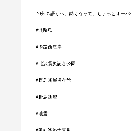
70分の語りべ。熱くなって、ちょっとオーバ
#淡路島
#淡路西海岸
#北淡震災記念公園
#野島断層保存館
#野島断層
#地震
#阪神淡路大震災