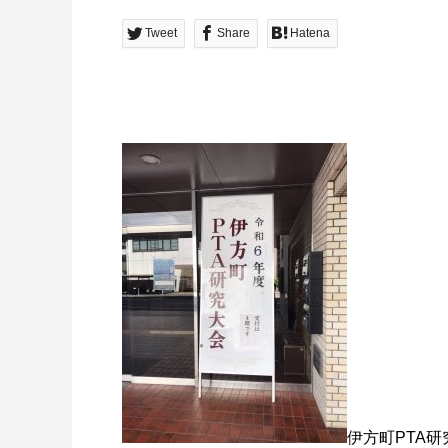
Tweet
Share
Hatena
伊方町PTA