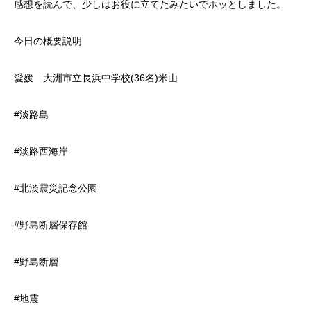
感想を読んで、少しはお役に立てたみたいでホッとしました。
今日の概要説明
愛媛 大洲市立長浜中学校(36名)米山
#淡路島
#淡路西海岸
#北淡震災記念公園
#野島断層保存館
#野島断層
#地震