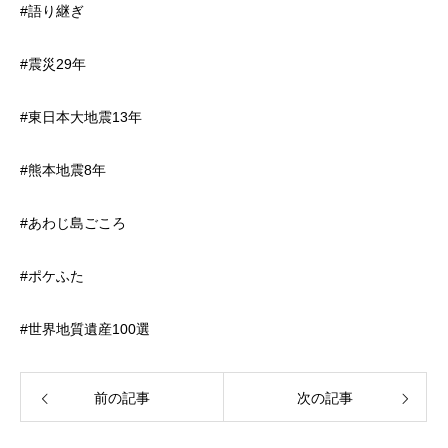
#語り継ぎ
#震災29年
#東日本大地震13年
#熊本地震8年
#あわじ島ごころ
#ポケふた
#世界地質遺産100選
前の記事
次の記事