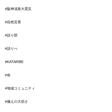
#阪神淡路大震災
#自然災害
#語り部
#語りべ
#KATARIBE
#命
#地域コミュニティ
#備えの大切さ