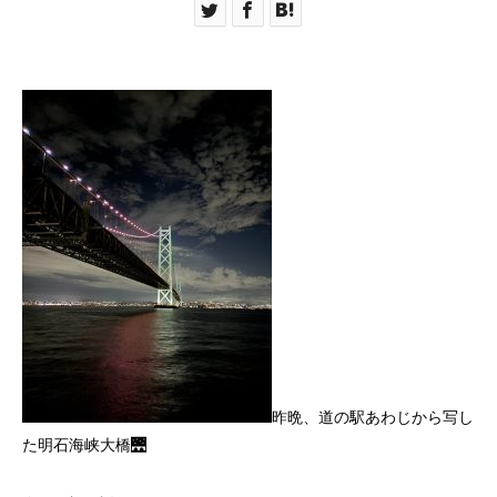
昨晩、道の駅あわじから写し
た明石海峡大橋🌉