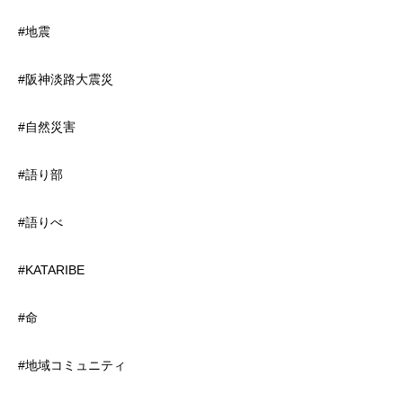
#地震
#阪神淡路大震災
#自然災害
#語り部
#語りべ
#KATARIBE
#命
#地域コミュニティ