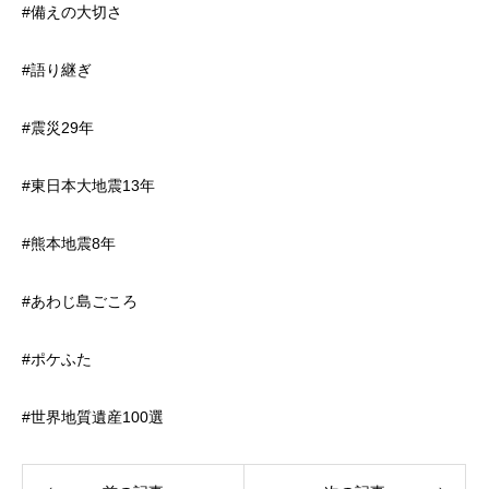
#備えの大切さ
#語り継ぎ
#震災29年
#東日本大地震13年
#熊本地震8年
#あわじ島ごころ
#ポケふた
#世界地質遺産100選