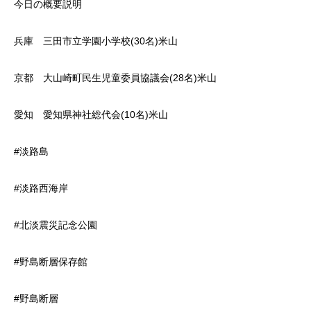
今日の概要説明
兵庫 三田市立学園小学校(30名)米山
京都 大山崎町民生児童委員協議会(28名)米山
愛知 愛知県神社総代会(10名)米山
#淡路島
#淡路西海岸
#北淡震災記念公園
#野島断層保存館
#野島断層