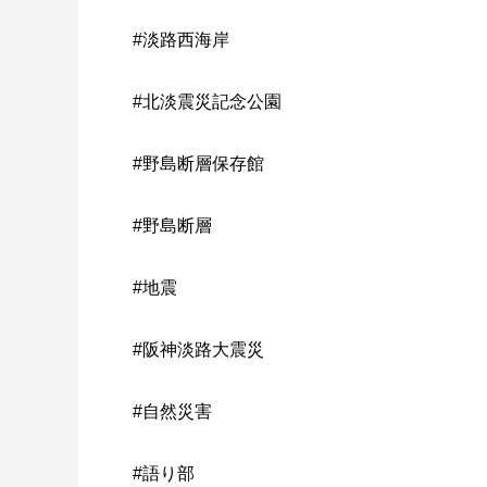
#淡路西海岸
#北淡震災記念公園
#野島断層保存館
#野島断層
#地震
#阪神淡路大震災
#自然災害
#語り部