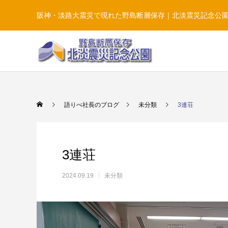
阪神・淡路大震災で現れた野島断層保存｜北淡震災記念公
語りべ社長のブログ
未分類
3連荘
3連荘
2024.09.19
未分類