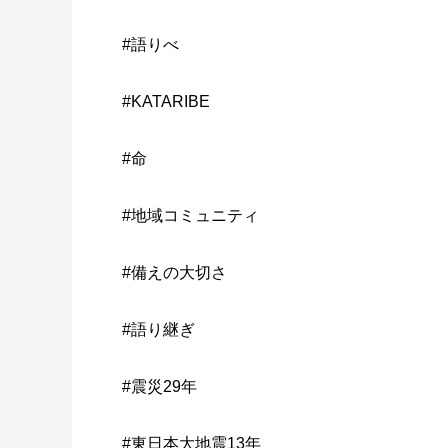
#語りべ
#KATARIBE
#命
#地域コミュニティ
#備えの大切さ
#語り継ぎ
#震災29年
#東日本大地震13年