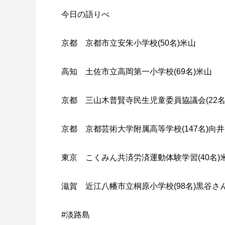
今日の語りべ
京都 京都市立安朱小学校(50名)米山
高知 土佐市立高岡第一小学校(69名)米山
京都 三山木普賢寺民生児童委員協議会(22名
京都 京都芸術大学附属高等学校(147名)向
東京 こくみん共済労済運動体験学習(40名)
滋賀 近江八幡市立桐原小学校(98名)黒谷さ
#淡路島