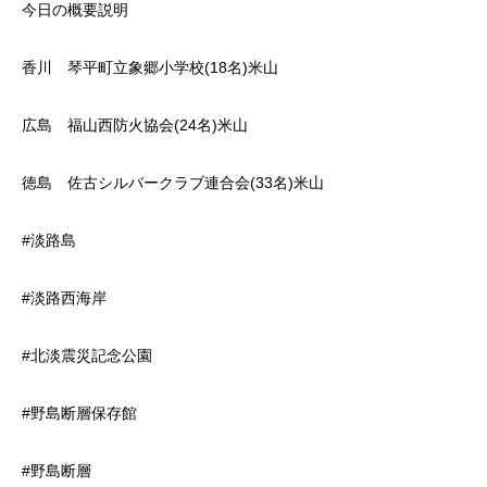
今日の概要説明
香川 琴平町立象郷小学校(18名)米山
広島 福山西防火協会(24名)米山
徳島 佐古シルバークラブ連合会(33名)米山
#淡路島
#淡路西海岸
#北淡震災記念公園
#野島断層保存館
#野島断層