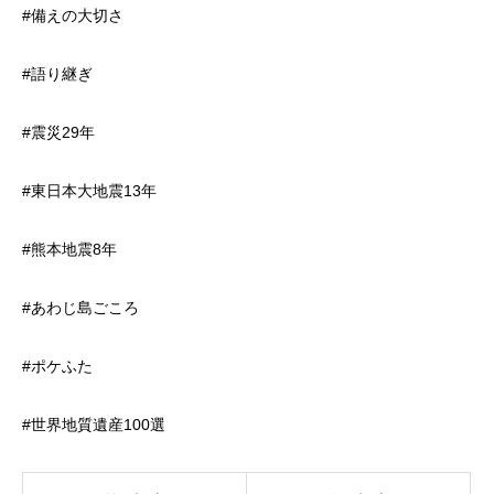
#備えの大切さ
#語り継ぎ
#震災29年
#東日本大地震13年
#熊本地震8年
#あわじ島ごころ
#ポケふた
#世界地質遺産100選