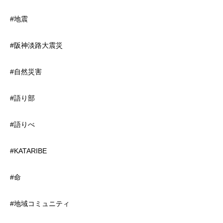
#地震
#阪神淡路大震災
#自然災害
#語り部
#語りべ
#KATARIBE
#命
#地域コミュニティ