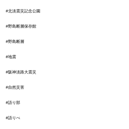
#北淡震災記念公園
#野島断層保存館
#野島断層
#地震
#阪神淡路大震災
#自然災害
#語り部
#語りべ