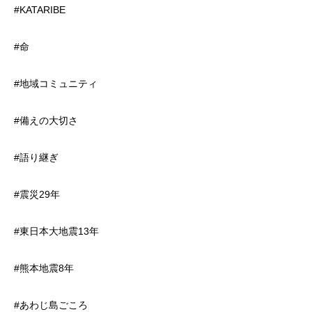
#KATARIBE
#命
#地域コミュニティ
#備えの大切さ
#語り継ぎ
#震災29年
#東日本大地震13年
#熊本地震8年
#あわじ島ごころ