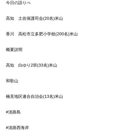
今日の語りべ
高知 土佐保護司会(20名)米山
香川 高松市立多肥小学校(200名)米山
概要説明
高知 白ゆり2班(33名)米山
和歌山
楠見地区連合自治会(13名)米山
#淡路島
#淡路西海岸