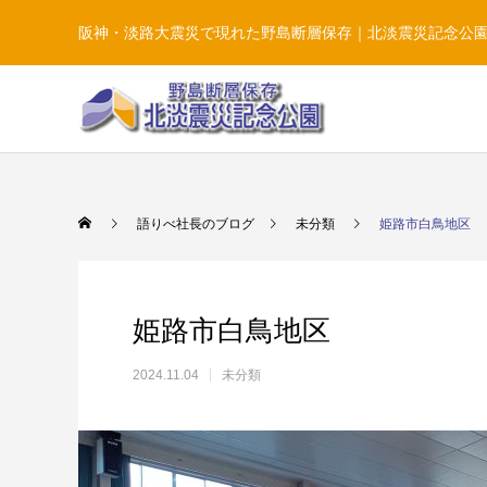
阪神・淡路大震災で現れた野島断層保存｜北淡震災記念公
語りべ社長のブログ
未分類
姫路市白鳥地区
姫路市白鳥地区
2024.11.04
未分類