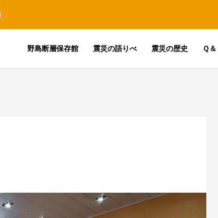
園
野島断層保存館
震災の語りべ
震災の歴史
Ｑ＆