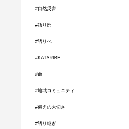
#自然災害
#語り部
#語りべ
#KATARIBE
#命
#地域コミュニティ
#備えの大切さ
#語り継ぎ