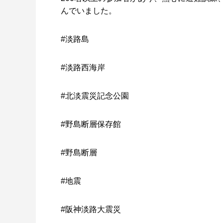
んでいました。
#淡路島
#淡路西海岸
#北淡震災記念公園
#野島断層保存館
#野島断層
#地震
#阪神淡路大震災