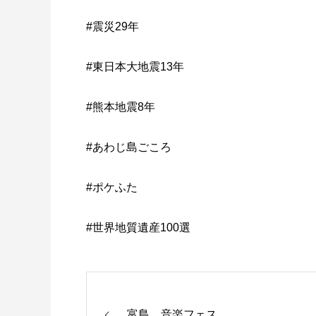
#震災29年
#東日本大地震13年
#熊本地震8年
#あわじ島ごころ
#ポケふた
#世界地質遺産100選
富島 音楽フェス