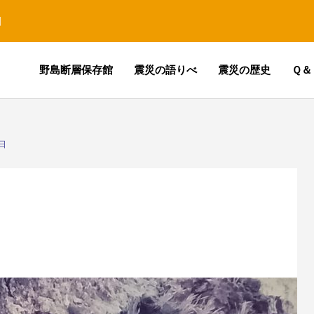
園
野島断層保存館
震災の語りべ
震災の歴史
Ｑ＆
日