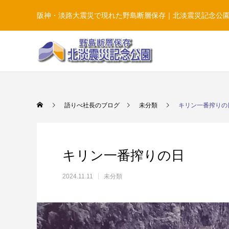
阪神・淡路大震災で現れた野島断層保存｜北淡震災記念公
語りべ社長のブログ
未分類
キリン一番搾りの
キリン一番搾りの日
2024.11.11
未分類