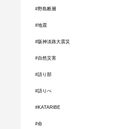
#野島断層
#地震
#阪神淡路大震災
#自然災害
#語り部
#語りべ
#KATARIBE
#命