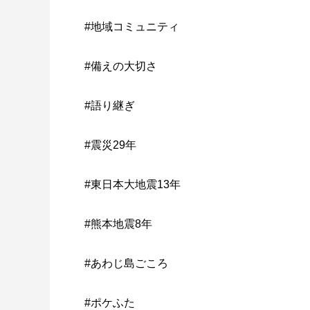
#地域コミュニティ
#備えの大切さ
#語り継ぎ
#震災29年
#東日本大地震13年
#熊本地震8年
#あわじ島ごころ
#ポケふた