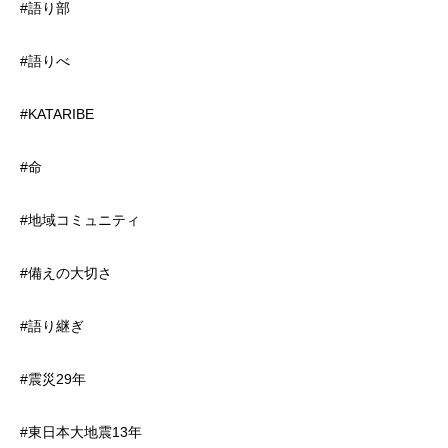
#語り部
#語りべ
#KATARIBE
#命
#地域コミュニティ
#備えの大切さ
#語り継ぎ
#震災29年
#東日本大地震13年