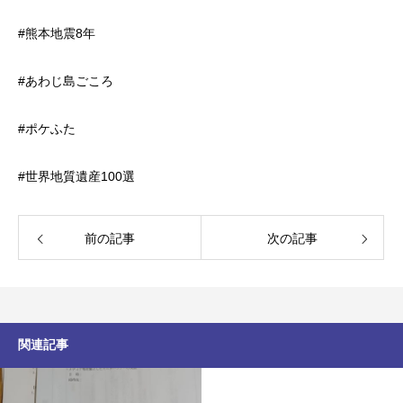
#熊本地震8年
#あわじ島ごころ
#ポケふた
#世界地質遺産100選
前の記事
次の記事
関連記事