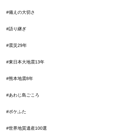
#備えの大切さ
#語り継ぎ
#震災29年
#東日本大地震13年
#熊本地震8年
#あわじ島ごころ
#ポケふた
#世界地質遺産100選