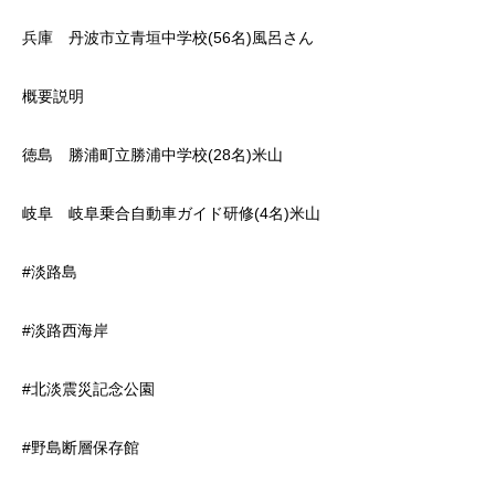
兵庫 丹波市立青垣中学校(56名)風呂さん
概要説明
徳島 勝浦町立勝浦中学校(28名)米山
岐阜 岐阜乗合自動車ガイド研修(4名)米山
#淡路島
#淡路西海岸
#北淡震災記念公園
#野島断層保存館