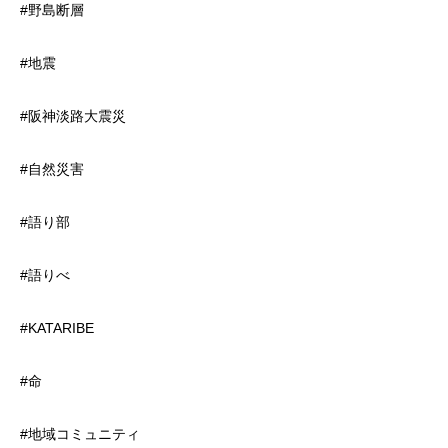
#野島断層
#地震
#阪神淡路大震災
#自然災害
#語り部
#語りべ
#KATARIBE
#命
#地域コミュニティ