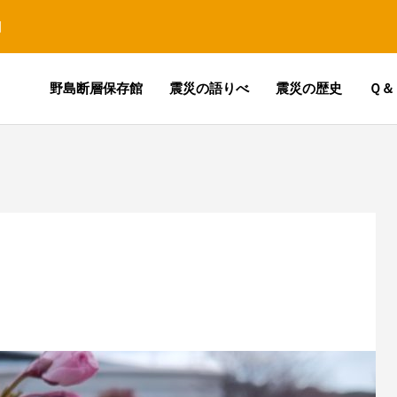
園
野島断層保存館
震災の語りべ
震災の歴史
Ｑ＆