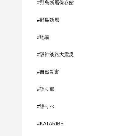
#野島断層保存館
#野島断層
#地震
#阪神淡路大震災
#自然災害
#語り部
#語りべ
#KATARIBE