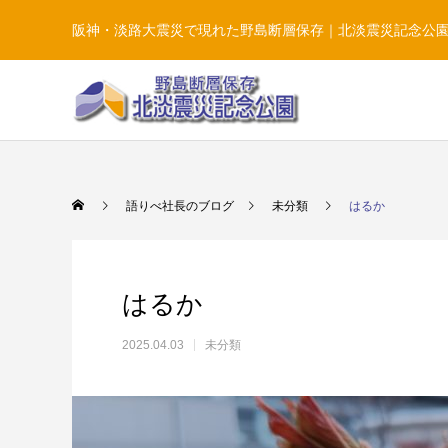
阪神・淡路大震災で現れた野島断層保存｜北淡震災記念公
語りべ社長のブログ
未分類
はるか
はるか
2025.04.03
未分類