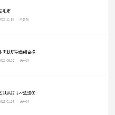
宿毛市
2022.11.15
未分類
本田技研労働組合様
2022.06.05
未分類
茨城県語りべ派遣①
2023.01.23
未分類