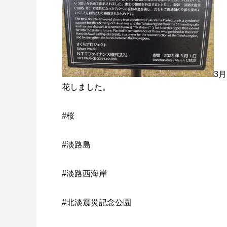
3
花しました。
#桜
#淡路島
#淡路西海岸
#北淡震災記念公園