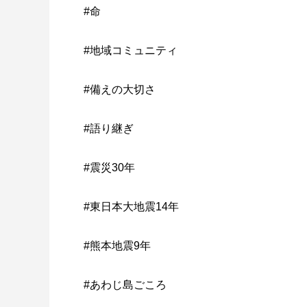
#命
#地域コミュニティ
#備えの大切さ
#語り継ぎ
#震災30年
#東日本大地震14年
#熊本地震9年
#あわじ島ごころ