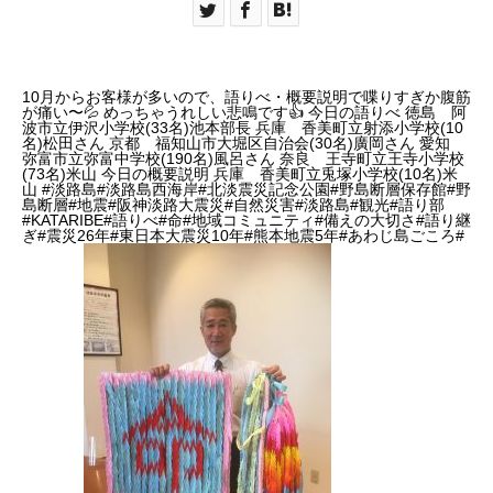
10月からお客様が多いので、語りべ・概要説明で喋りすぎか腹筋
が痛い〜💦 めっちゃうれしい悲鳴です👍 今日の語りべ 徳島 阿
波市立伊沢小学校(33名)池本部長 兵庫 香美町立射添小学校(10
名)松田さん 京都 福知山市大堀区自治会(30名)廣岡さん 愛知
弥富市立弥富中学校(190名)風呂さん 奈良 王寺町立王寺小学校
(73名)米山 今日の概要説明 兵庫 香美町立兎塚小学校(10名)米
山 #淡路島#淡路島西海岸#北淡震災記念公園#野島断層保存館#野
島断層#地震#阪神淡路大震災#自然災害#淡路島#観光#語り部
#KATARIBE#語りべ#命#地域コミュニティ#備えの大切さ#語り継
ぎ#震災26年#東日本大震災10年#熊本地震5年#あわじ島ごころ#