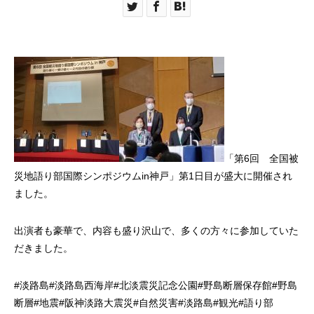
「第6回 全国被
災地語り部国際シンポジウムin神戸」第1日目が盛大に開催され
ました。
出演者も豪華で、内容も盛り沢山で、多くの方々に参加していた
だきました。
#
淡路島
#
淡路島西海岸
#
北淡震災記念公園
#
野島断層保存館
#
野島
断層
#
地震
#
阪神淡路大震災
#
自然災害
#
淡路島
#
観光
#
語り部