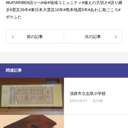
#KATARIBE#
語りべ
#
命
#
地域コミュニティ
#
備えの大切さ
#
語り継
ぎ
#
震災
26
年
#
東日本大震災
10
年
#
熊本地震
5
年
#
あわじ島ごころ
#
ポケふた
前の記事
次の記事
関連記事
淡路市立志筑小学校
2024.06.07
未分類