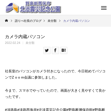
語りべ社長のブログ
未分類
カメラ内蔵パソコン
カメラ内蔵パソコン
2022.02.24
未分類
社長室のパソコンがカメラ付きになったので、今日初めてパソコ
ンでZ o o m会議に参加しました。
今まで、スマホでやっていたので、画面が大きく見やすくて良か
ったです。
#
淡路島
#
淡路西海岸
#
北淡震災記念公園
#
野島断層保存館
#
野島断