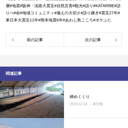
層
#
地震
#
阪神・淡路大震災
#
自然災害
#
観光
#
語り
#KATARIBE#
語
りべ
#
命
#
地域コミュニティ
#
備えの大切さ
#
語り継ぎ
#
震災
27
年
#
東日本大震災
11
年
#
熊本地震
6
年
#
あわじ島ごころ
#
ポケふた
前の記事
次の記事
関連記事
締めくくり
2023.12.14
未分類