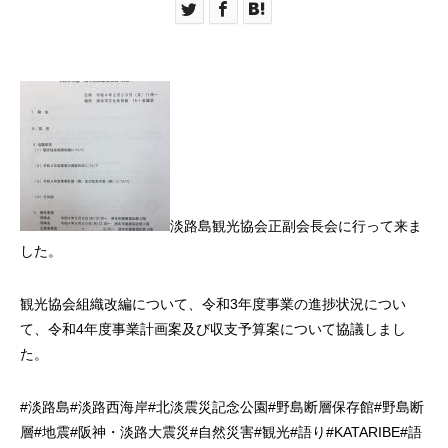
淡路島観光協会正副会長会に行って来ま
した。
観光協会組織改編について、令和3年度事業の進捗状況につい
て、令和4年度事業計画案及び収支予算案について協議しまし
た。
#
淡路島
#
淡路西海岸
#
北淡震災記念公園
#
野島断層保存館
#
野島断
層
#
地震
#
阪神・淡路大震災
#
自然災害
#
観光
#
語り
#KATARIBE#
語