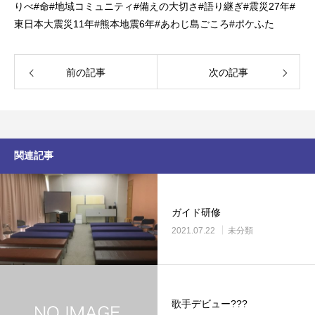
りべ
#
命
#
地域コミュニティ
#
備えの大切さ
#
語り継ぎ
#
震災
27
年
#
東日本大震災
11
年
#
熊本地震
6
年
#
あわじ島ごころ
#
ポケふた
前の記事
次の記事
関連記事
ガイド研修
2021.07.22
未分類
歌手デビュー???