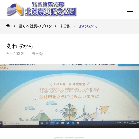
語りべ社長のブログ
未分類
あわぢから
あわぢから
2022.03.29
未分類