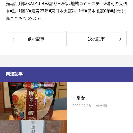
光
#
語り部
#KATARIBE#
語りべ
#
命
#
地域コミュニティ
#
備えの大切
さ
#
語り継ぎ
#
震災
27
年
#
東日本大震災
11
年
#
熊本地震
6
年
#
あわじ
島ごころ
#
ポケふた
前の記事
次の記事
関連記事
非常食
2022.12.18
未分類