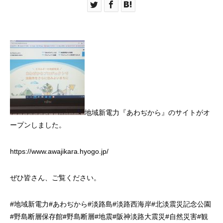
地域新電力『あわぢから』のサイトがオ
ープンしました。
https://www.awajikara.hyogo.jp/
ぜひ皆さん、ご覧ください。
#地域新電力#あわぢから#
淡路島
#
淡路西海岸
#
北淡震災記念公園
#
野島断層保存館
#
野島断層
#
地震
#
阪神淡路大震災
#
自然災害
#
観