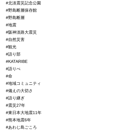
#北淡震災記念公園
#野島断層保存館
#野島断層
#地震
#阪神淡路大震災
#自然災害
#観光
#語り部
#KATARIBE
#語りべ
#命
#地域コミュニティ
#備えの大切さ
#語り継ぎ
#震災27年
#東日本大地震11年
#熊本地震6年
#あわじ島ごころ