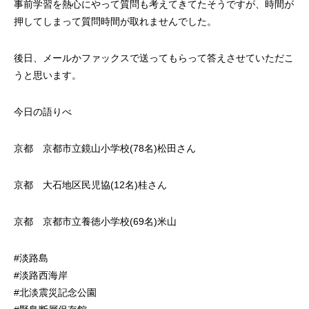
事前学習を熱心にやって質問も考えてきてたそうですが、時間が
押してしまって質問時間が取れませんでした。
後日、メールかファックスで送ってもらって答えさせていただこ
うと思います。
今日の語りべ
京都 京都市立鏡山小学校(78名)松田さん
京都 大石地区民児協(12名)桂さん
京都 京都市立養徳小学校(69名)米山
#淡路島
#淡路西海岸
#北淡震災記念公園