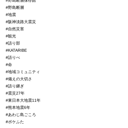
#野島断層保存館
#野島断層
#地震
#阪神淡路大震災
#自然災害
#観光
#語り部
#KATARIBE
#語りべ
#命
#地域コミュニティ
#備えの大切さ
#語り継ぎ
#震災27年
#東日本大地震11年
#熊本地震6年
#あわじ島ごころ
#ポケふた