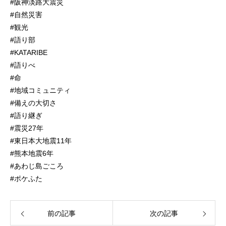
#阪神淡路大震災
#自然災害
#観光
#語り部
#KATARIBE
#語りべ
#命
#地域コミュニティ
#備えの大切さ
#語り継ぎ
#震災27年
#東日本大地震11年
#熊本地震6年
#あわじ島ごころ
#ポケふた
前の記事
次の記事