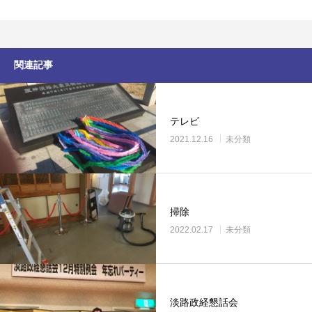
関連記事
テレビ
2021.12.16
未分類
掃除
2022.02.17
未分類
淡路政経懇話会