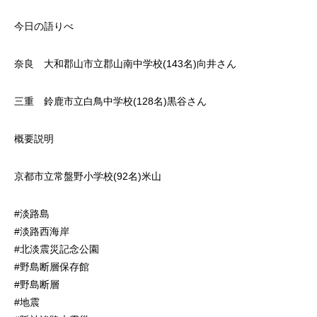
今日の語りべ
奈良 大和郡山市立郡山南中学校(143名)向井さん
三重 鈴鹿市立白鳥中学校(128名)黒谷さん
概要説明
京都市立常盤野小学校(92名)米山
#淡路島
#淡路西海岸
#北淡震災記念公園
#野島断層保存館
#野島断層
#地震