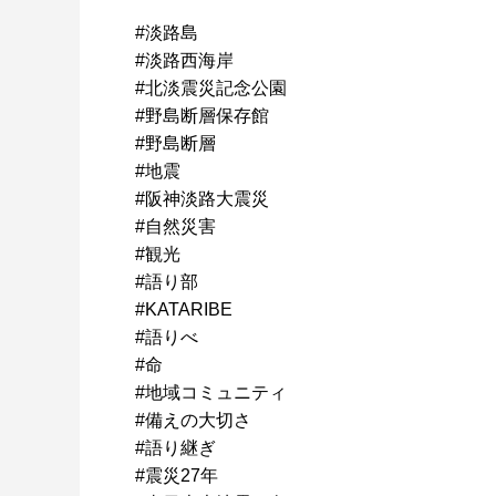
#淡路島
#淡路西海岸
#北淡震災記念公園
#野島断層保存館
#野島断層
#地震
#阪神淡路大震災
#自然災害
#観光
#語り部
#KATARIBE
#語りべ
#命
#地域コミュニティ
#備えの大切さ
#語り継ぎ
#震災27年