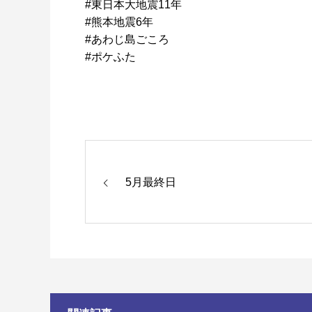
#東日本大地震11年
#熊本地震6年
#あわじ島ごころ
#ポケふた
5月最終日