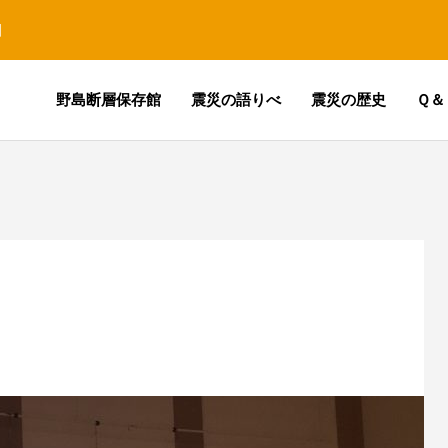
園
野島断層保存館
震災の語りべ
震災の歴史
Ｑ＆