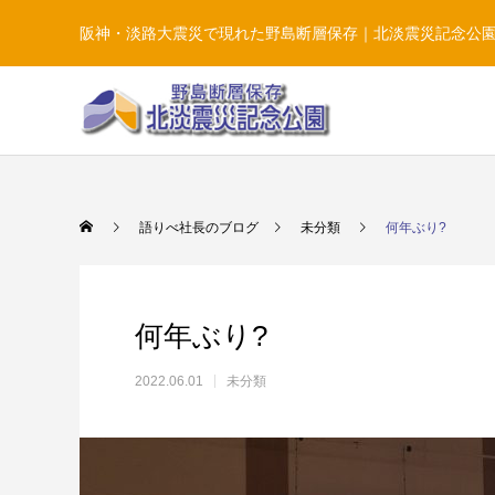
阪神・淡路大震災で現れた野島断層保存｜北淡震災記念公
語りべ社長のブログ
未分類
何年ぶり?
何年ぶり?
2022.06.01
未分類