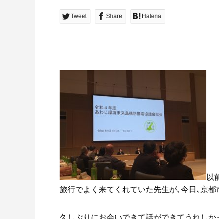
Tweet
Share
Hatena
以
旅行でよく来てくれていた先生が､今日､京
久しぶりにお会いできて話ができてうれしか