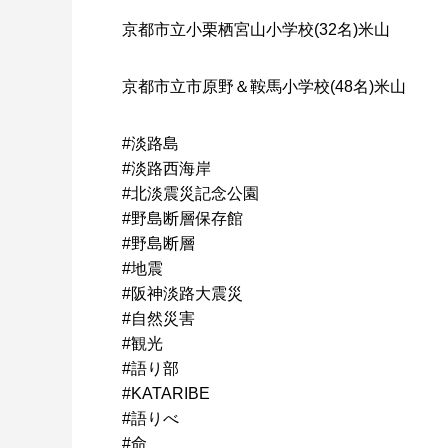
京都市立小栗栖宮山小学校(32名)米山
京都市立市原野＆鞍馬小学校(48名)米山
#淡路島
#淡路西海岸
#北淡震災記念公園
#野島断層保存館
#野島断層
#地震
#阪神淡路大震災
#自然災害
#観光
#語り部
#KATARIBE
#語りべ
#命