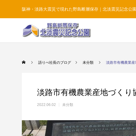
阪神・淡路大震災で現れた野島断層保存｜北淡震災記念公
語りべ社長のブログ
未分類
淡路市有機農業産
淡路市有機農業産地づくり
2022.06.02
未分類