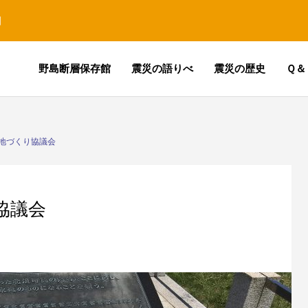
園
野島断層保存館
震災の語りべ
震災の歴史
Ｑ＆
地づくり協議会
協議会