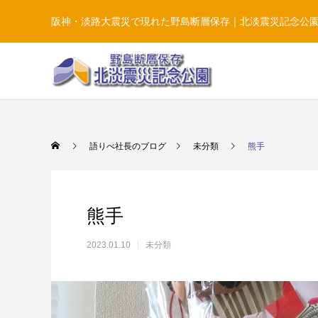
阪神・淡路大震災で現れた野島断層保存｜北淡震災記念公
語りべ社長のブログ
未分類
熊手
熊手
2023.01.10
未分類