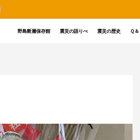
園
野島断層保存館
震災の語りべ
震災の歴史
Ｑ＆