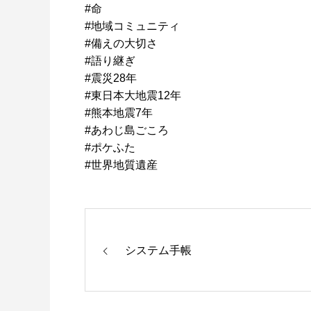
#命
#地域コミュニティ
#備えの大切さ
#語り継ぎ
#震災28年
#東日本大地震12年
#熊本地震7年
#あわじ島ごころ
#ポケふた
#世界地質遺産
システム手帳