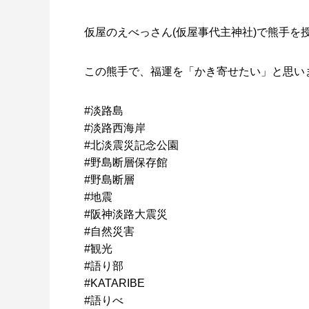
仮屋のえべっさん(仮屋事代主神社)で熊手を
この熊手で、福運を「かき寄せたい」と思い
#淡路島
#淡路西海岸
#北淡震災記念公園
#野島断層保存館
#野島断層
#地震
#阪神淡路大震災
#自然災害
#観光
#語り部
#KATARIBE
#語りべ