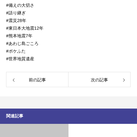
#備えの大切さ
#語り継ぎ
#震災28年
#東日本大地震12年
#熊本地震7年
#あわじ島ごころ
#ポケふた
#世界地質遺産
前の記事
次の記事
関連記事