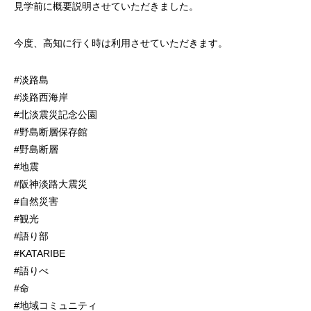
見学前に概要説明させていただきました。
今度、高知に行く時は利用させていただきます。
#淡路島
#淡路西海岸
#北淡震災記念公園
#野島断層保存館
#野島断層
#地震
#阪神淡路大震災
#自然災害
#観光
#語り部
#KATARIBE
#語りべ
#命
#地域コミュニティ