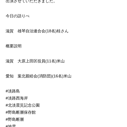
出演させていただきました。
今日の語りべ
滋賀 雄琴自治連合会(18名)桂さん
概要説明
滋賀 大原上田区役員(11名)米山
愛知 葉北親睦会(消防団)(16名)米山
#淡路島
#淡路西海岸
#北淡震災記念公園
#野島断層保存館
#野島断層
#地震