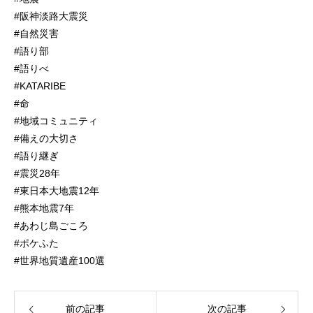
#阪神淡路大震災
#自然災害
#語り部
#語りべ
#KATARIBE
#命
#地域コミュニティ
#備えの大切さ
#語り継ぎ
#震災28年
#東日本大地震12年
#熊本地震7年
#あわじ島ごころ
#ポケふた
#世界地質遺産100選
前の記事
次の記事