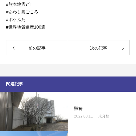
#熊本地震7年
#あわじ島ごころ
#ポケふた
#世界地質遺産100選
前の記事
次の記事
関連記事
黙祷
2022.03.11
未分類