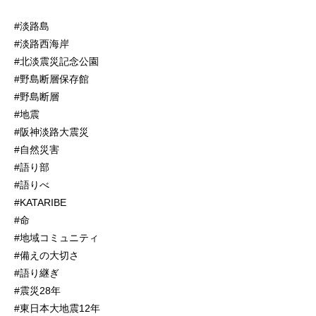
#淡路島
#淡路西海岸
#北淡震災記念公園
#野島断層保存館
#野島断層
#地震
#阪神淡路大震災
#自然災害
#語り部
#語りべ
#KATARIBE
#命
#地域コミュニティ
#備えの大切さ
#語り継ぎ
#震災28年
#東日本大地震12年