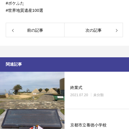
#ポケふた
#世界地質遺産100選
前の記事
次の記事
関連記事
終業式
2021.07.20
未分類
京都市立養徳小学校