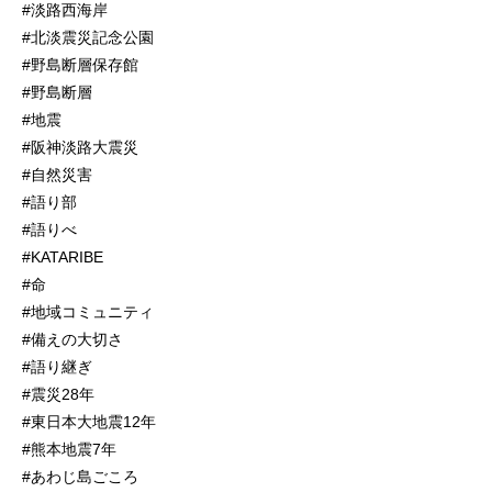
#淡路西海岸
#北淡震災記念公園
#野島断層保存館
#野島断層
#地震
#阪神淡路大震災
#自然災害
#語り部
#語りべ
#KATARIBE
#命
#地域コミュニティ
#備えの大切さ
#語り継ぎ
#震災28年
#東日本大地震12年
#熊本地震7年
#あわじ島ごころ