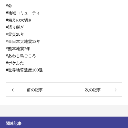
#命
#地域コミュニティ
#備えの大切さ
#語り継ぎ
#震災28年
#東日本大地震12年
#熊本地震7年
#あわじ島ごころ
#ポケふた
#世界地質遺産100選
前の記事
次の記事
関連記事