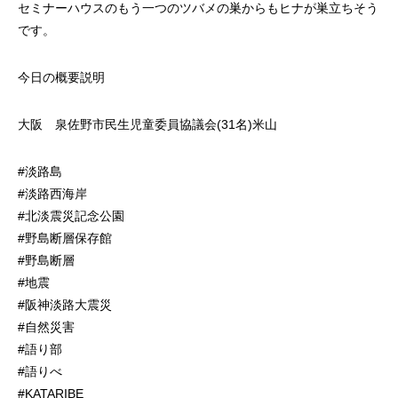
セミナーハウスのもう一つのツバメの巣からもヒナが巣立ちそう
です。
今日の概要説明
大阪 泉佐野市民生児童委員協議会(31名)米山
#淡路島
#淡路西海岸
#北淡震災記念公園
#野島断層保存館
#野島断層
#地震
#阪神淡路大震災
#自然災害
#語り部
#語りべ
#KATARIBE