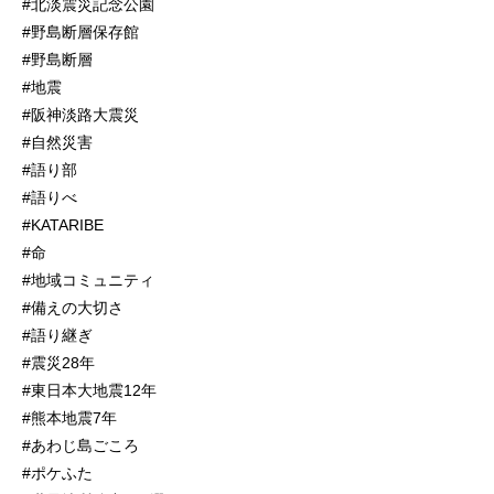
#北淡震災記念公園
#野島断層保存館
#野島断層
#地震
#阪神淡路大震災
#自然災害
#語り部
#語りべ
#KATARIBE
#命
#地域コミュニティ
#備えの大切さ
#語り継ぎ
#震災28年
#東日本大地震12年
#熊本地震7年
#あわじ島ごころ
#ポケふた