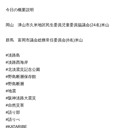
今日の概要説明
岡山 津山市久米地区民生委員児童委員協議会(24名)米山
群馬 富岡市議会総務常任委員会(8名)米山
#淡路島
#淡路西海岸
#北淡震災記念公園
#野島断層保存館
#野島断層
#地震
#阪神淡路大震災
#自然災害
#語り部
#語りべ
#KATARIBE