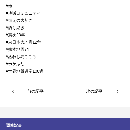
#命
#地域コミュニティ
#備えの大切さ
#語り継ぎ
#震災28年
#東日本大地震12年
#熊本地震7年
#あわじ島ごころ
#ポケふた
#世界地質遺産100選
前の記事
次の記事
関連記事