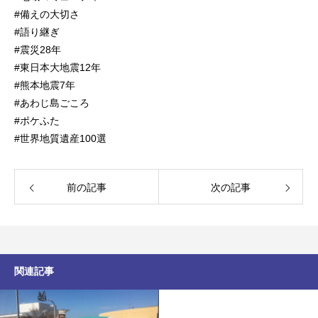
#備えの大切さ
#語り継ぎ
#震災28年
#東日本大地震12年
#熊本地震7年
#あわじ島ごころ
#ポケふた
#世界地質遺産100選
前の記事
次の記事
関連記事