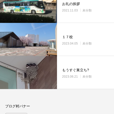
お礼の挨拶
2021.11.03
未分類
１７校
2023.04.05
未分類
もうすぐ巣立ち?
2023.06.21
未分類
ブログ村バナー