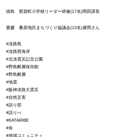
徳島 那賀町小学校リーダー研修(17名)岡田課長
愛媛 桑原地区まちづくり協議会(13名)廣岡さん
#淡路島
#淡路西海岸
#北淡震災記念公園
#野島断層保存館
#野島断層
#地震
#阪神淡路大震災
#自然災害
#語り部
#語りべ
#KATARIBE
#命
#地域コミュニティ