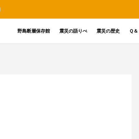
園
野島断層保存館
震災の語りべ
震災の歴史
Ｑ＆