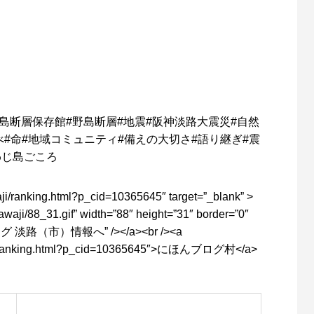
島断層保存館
#
野島断層
#
地震
#
阪神淡路大震災
#
自然
べ
#
命
#
地域コミュニティ
#
備えの大切さ
#
語り継ぎ
#
震
わじ島ごころ
aji/ranking.html?p_cid=10365645″ target=”_blank” >
awaji/88_31.gif” width=”88″ height=”31″ border=”0″
ログ
淡路（市）情報へ
” /></a><br /><a
i/ranking.html?p_cid=10365645″>
にほんブログ村
</a>