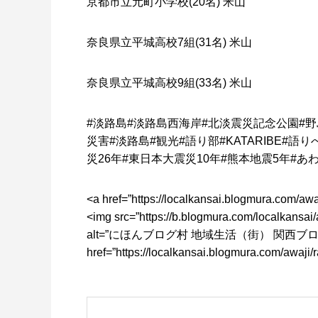
京都市立元町小学校(20名) 米山
奈良県立平城高校7組(31名) 米山
奈良県立平城高校9組(33名) 米山
#
淡路島
#
淡路島西海岸
#
北淡震災記念公園
#
野
災害
#
淡路島
#
観光
#
語り部
#KATARIBE#
語り
災
26
年
#
東日本大震災
10
年
#
熊本地震
5
年
#
あ
<a href=”https://localkansai.blogmura.com/aw
<img src=”https://b.blogmura.com/localkansai/
alt=”
にほんブログ村
地域生活（街）
関西ブ
href=”https://localkansai.blogmura.com/awaj