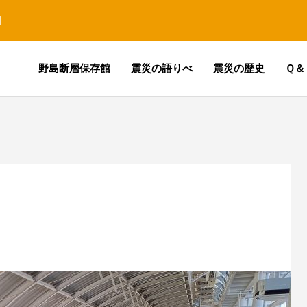
園
野島断層保存館
震災の語りべ
震災の歴史
Ｑ＆