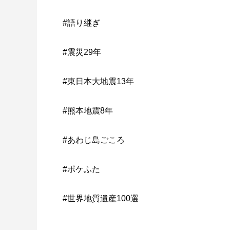
#語り継ぎ
#震災29年
#東日本大地震13年
#熊本地震8年
#あわじ島ごころ
#ポケふた
#世界地質遺産100選