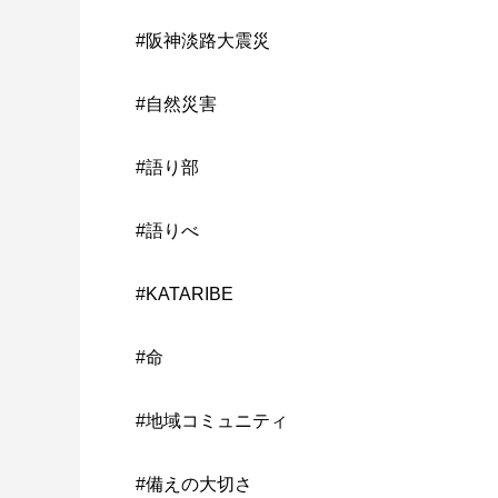
#阪神淡路大震災
#自然災害
#語り部
#語りべ
#KATARIBE
#命
#地域コミュニティ
#備えの大切さ