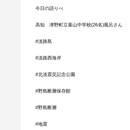
今日の語りべ
高知 津野町立葉山中学校(26名)風呂さん
#淡路島
#淡路西海岸
#北淡震災記念公園
#野島断層保存館
#野島断層
#地震