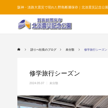
阪神・淡路大震災で現れた野島断層保存｜北淡震災記念公
語りべ社長のブログ
未分類
修学旅行シーズン
修学旅行シーズン
2024.05.07
未分類