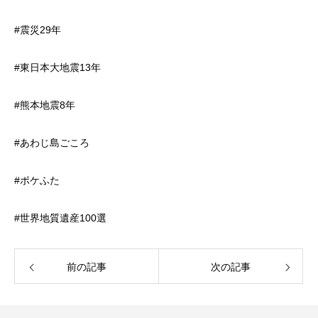
#震災29年
#東日本大地震13年
#熊本地震8年
#あわじ島ごころ
#ポケふた
#世界地質遺産100選
前の記事
次の記事