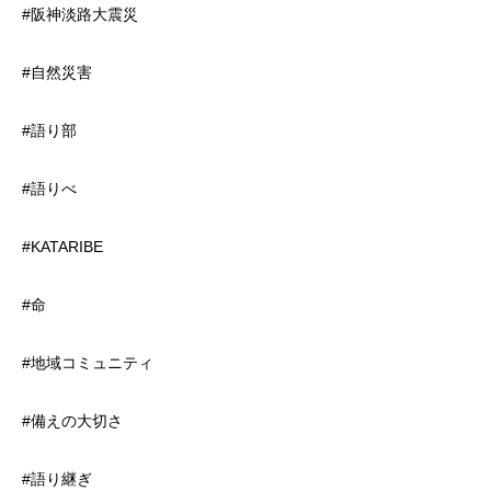
#阪神淡路大震災
#自然災害
#語り部
#語りべ
#KATARIBE
#命
#地域コミュニティ
#備えの大切さ
#語り継ぎ