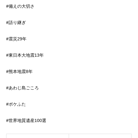
#備えの大切さ
#語り継ぎ
#震災29年
#東日本大地震13年
#熊本地震8年
#あわじ島ごころ
#ポケふた
#世界地質遺産100選