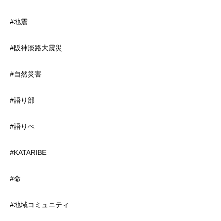
#地震
#阪神淡路大震災
#自然災害
#語り部
#語りべ
#KATARIBE
#命
#地域コミュニティ