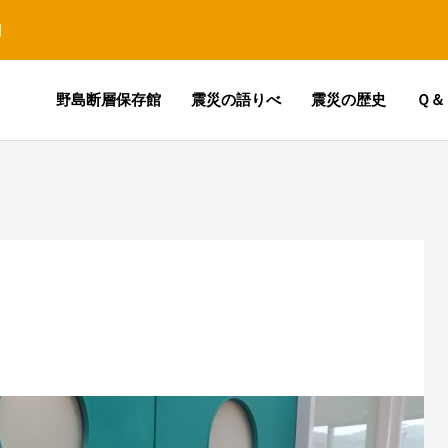
園
野島断層保存館
震災の語りべ
震災の歴史
Ｑ＆