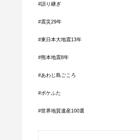
#語り継ぎ
#震災29年
#東日本大地震13年
#熊本地震8年
#あわじ島ごころ
#ポケふた
#世界地質遺産100選