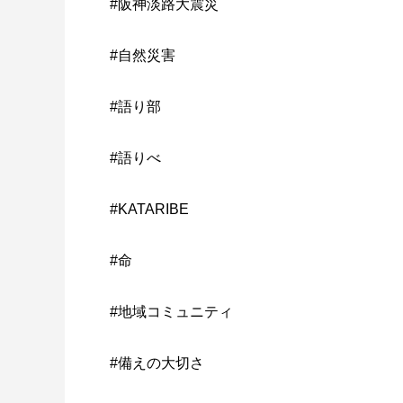
#阪神淡路大震災
#自然災害
#語り部
#語りべ
#KATARIBE
#命
#地域コミュニティ
#備えの大切さ