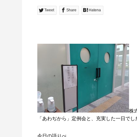
Tweet
Share
Hatena
株
「あわぢから」定例会と、充実した一日でし
今日の語りべ