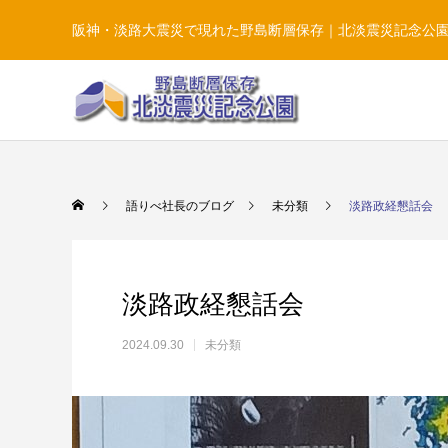
阪神・淡路大震災で現れた野島断層保存｜北淡震災記念公
語りべ社長のブログ
未分類
淡路政経懇話会
淡路政経懇話会
2024.09.30
未分類