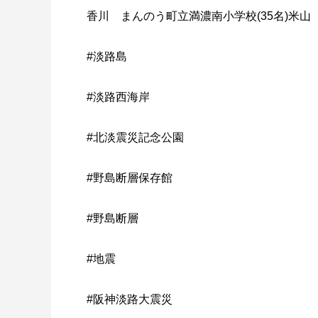
香川 まんのう町立満濃南小学校(35名)米山
#淡路島
#淡路西海岸
#北淡震災記念公園
#野島断層保存館
#野島断層
#地震
#阪神淡路大震災