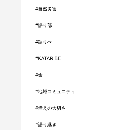
#自然災害
#語り部
#語りべ
#KATARIBE
#命
#地域コミュニティ
#備えの大切さ
#語り継ぎ