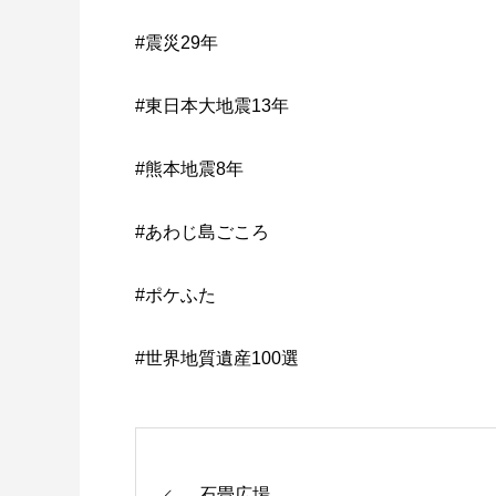
#震災29年
#東日本大地震13年
#熊本地震8年
#あわじ島ごころ
#ポケふた
#世界地質遺産100選
石畳広場