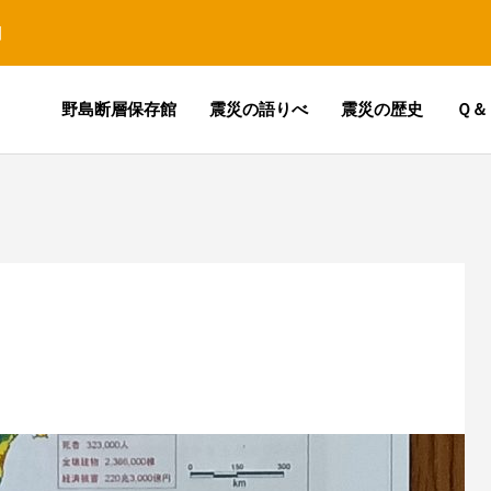
園
野島断層保存館
震災の語りべ
震災の歴史
Ｑ＆