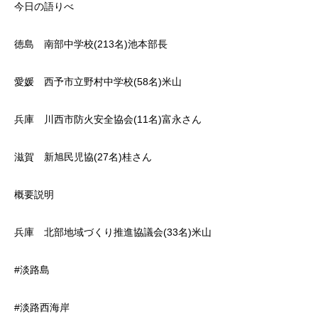
今日の語りべ
徳島 南部中学校(213名)池本部長
愛媛 西予市立野村中学校(58名)米山
兵庫 川西市防火安全協会(11名)富永さん
滋賀 新旭民児協(27名)桂さん
概要説明
兵庫 北部地域づくり推進協議会(33名)米山
#淡路島
#淡路西海岸