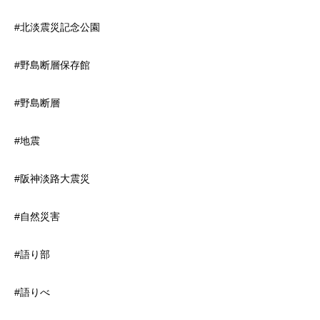
#北淡震災記念公園
#野島断層保存館
#野島断層
#地震
#阪神淡路大震災
#自然災害
#語り部
#語りべ