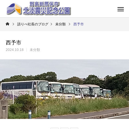
語りべ社長のブログ
未分類
西予市
西予市
2024.10.18
未分類