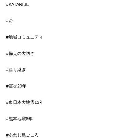
#KATARIBE
#命
#地域コミュニティ
#備えの大切さ
#語り継ぎ
#震災29年
#東日本大地震13年
#熊本地震8年
#あわじ島ごころ