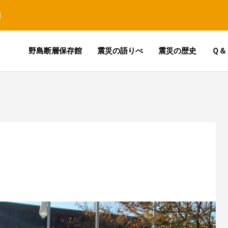
園
野島断層保存館
震災の語りべ
震災の歴史
Ｑ＆