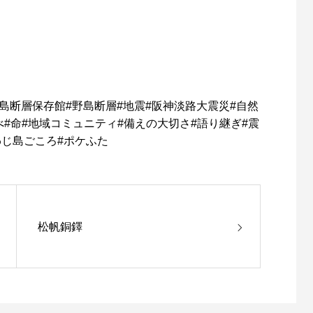
島断層保存館
#
野島断層
#
地震
#
阪神淡路大震災
#
自然
べ
#
命
#
地域コミュニティ
#
備えの大切さ
#
語り継ぎ
#
震
わじ島ごころ
#
ポケふた
松帆銅鐸