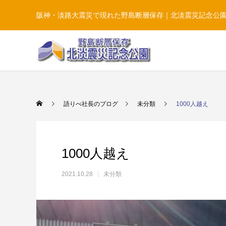
阪神・淡路大震災で現れた野島断層保存｜北淡震災記念公
語りべ社長のブログ
未分類
1000人越え
1000人越え
2021.10.28
未分類