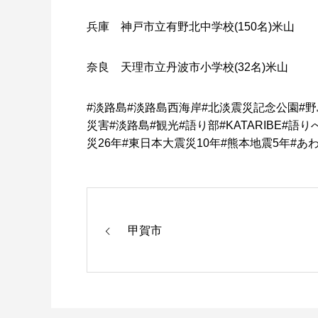
兵庫 神戸市立有野北中学校(150名)米山
奈良 天理市立丹波市小学校(32名)米山
#
淡路島
#
淡路島西海岸
#
北淡震災記念公園
#
野
災害
#
淡路島
#
観光
#
語り部
#KATARIBE#
語り
災
26
年
#
東日本大震災
10
年
#
熊本地震
5
年
#
あ
甲賀市