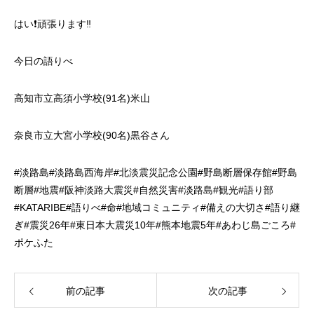
はい❗️頑張ります‼️
今日の語りべ
高知市立高須小学校(91名)米山
奈良市立大宮小学校(90名)黒谷さん
#
淡路島
#
淡路島西海岸
#
北淡震災記念公園
#
野島断層保存館
#
野島
断層
#
地震
#
阪神淡路大震災
#
自然災害
#
淡路島
#
観光
#
語り部
#KATARIBE#
語りべ
#
命
#
地域コミュニティ
#
備えの大切さ
#
語り継
ぎ
#
震災
26
年
#
東日本大震災
10
年
#
熊本地震
5
年
#
あわじ島ごころ
#
ポケふた
前の記事
次の記事