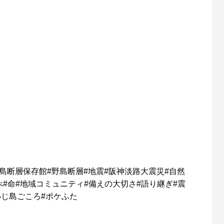
島断層保存館
#
野島断層
#
地震
#
阪神淡路大震災
#
自然
べ
#
命
#
地域コミュニティ
#
備えの大切さ
#
語り継ぎ
#
震
わじ島ごころ
#
ポケふた