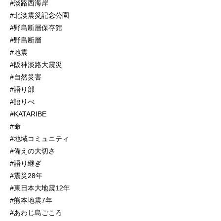
#淡路西海岸
#北淡震災記念公園
#野島断層保存館
#野島断層
#地震
#阪神淡路大震災
#自然災害
#語り部
#語りべ
#KATARIBE
#命
#地域コミュニティ
#備えの大切さ
#語り継ぎ
#震災28年
#東日本大地震12年
#熊本地震7年
#あわじ島ごころ