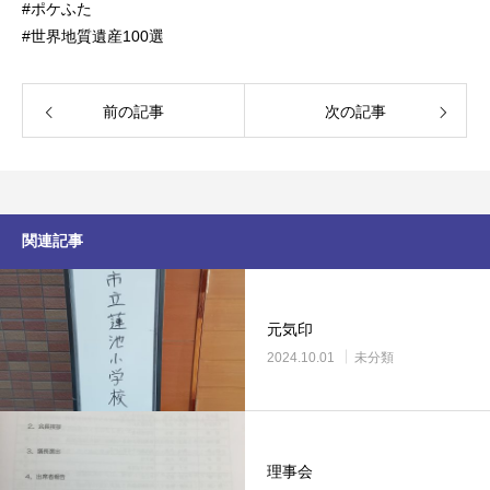
#ポケふた
#世界地質遺産100選
前の記事
次の記事
関連記事
元気印
2024.10.01
未分類
理事会