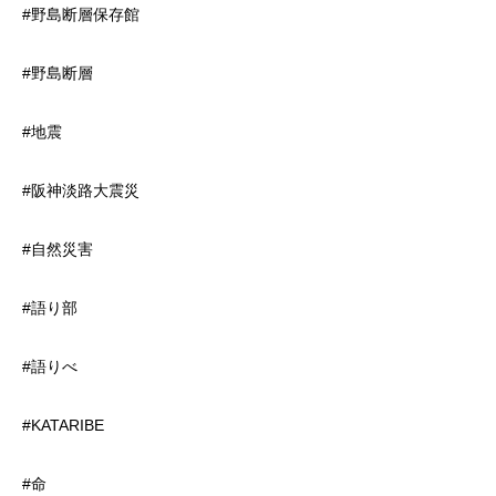
#野島断層保存館
#野島断層
#地震
#阪神淡路大震災
#自然災害
#語り部
#語りべ
#KATARIBE
#命