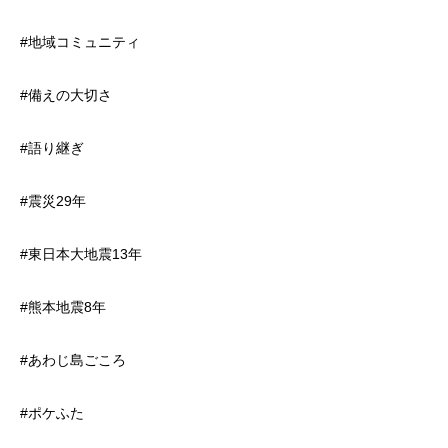
#地域コミュニティ
#備えの大切さ
#語り継ぎ
#震災29年
#東日本大地震13年
#熊本地震8年
#あわじ島ごころ
#ポケふた